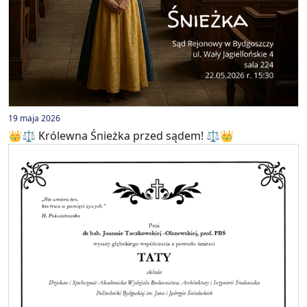
19 maja 2026
👑⚖️ Królewna Śnieżka przed sądem! ⚖️👑