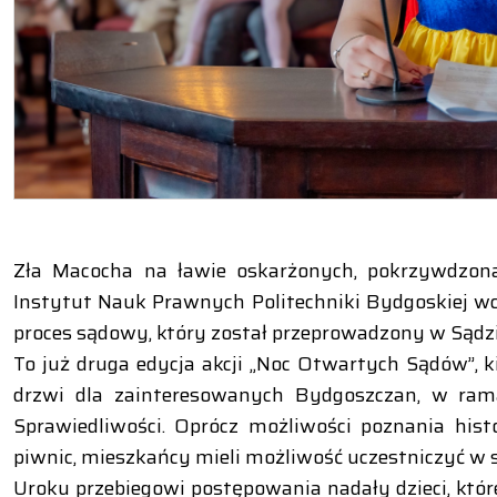
Zła Macocha na ławie oskarżonych, pokrzywdzon
Instytut Nauk Prawnych Politechniki Bydgoskiej wciel
proces sądowy, który został przeprowadzony w Sąd
To już druga edycja akcji „Noc Otwartych Sądów”,
drzwi dla zainteresowanych Bydgoszczan, w ra
Sprawiedliwości. Oprócz możliwości poznania hist
piwnic, mieszkańcy mieli możliwość uczestniczyć w 
Uroku przebiegowi postępowania nadały dzieci, któr