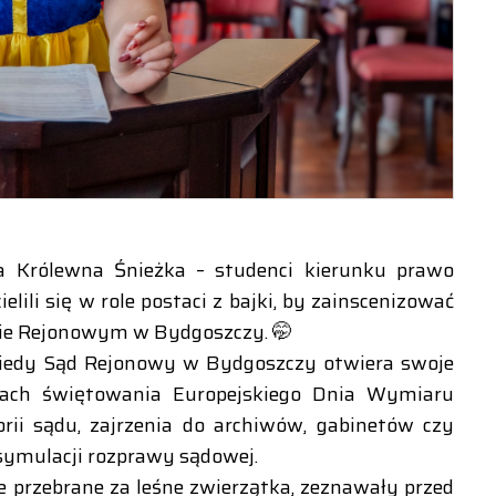
a Królewna Śnieżka – studenci kierunku prawo
ili się w role postaci z bajki, by zainscenizować
zie Rejonowym w Bydgoszczy. 🤭
 kiedy Sąd Rejonowy w Bydgoszczy otwiera swoje
mach świętowania Europejskiego Dnia Wymiaru
orii sądu, zajrzenia do archiwów, gabinetów czy
symulacji rozprawy sądowej.
e przebrane za leśne zwierzątka, zeznawały przed