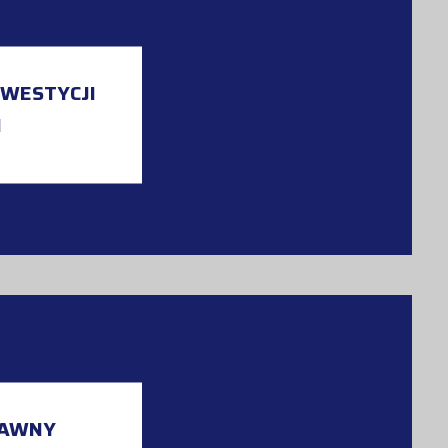
WESTYCJI
H
RAWNY